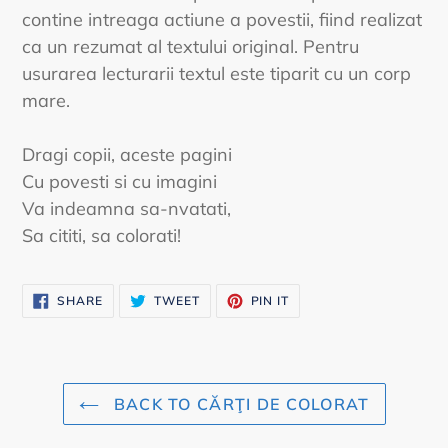
contine intreaga actiune a povestii, fiind realizat
ca un rezumat al textului original. Pentru
usurarea lecturarii textul este tiparit cu un corp
mare.
Dragi copii, aceste pagini
Cu povesti si cu imagini
Va indeamna sa-nvatati,
Sa cititi, sa colorati!
SHARE
TWEET
PIN
SHARE
TWEET
PIN IT
ON
ON
ON
FACEBOOK
TWITTER
PINTEREST
BACK TO CĂRŢI DE COLORAT