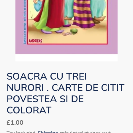
SOACRA CU TREI
NURORI . CARTE DE CITIT
POVESTEA SI DE
COLORAT
Regular
£1.00
price
Tax included.
Shipping
calculated at checkout.