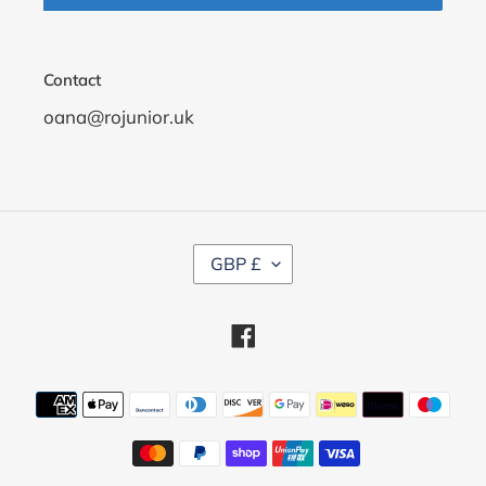
Contact
oana@rojunior.uk
C
GBP £
U
R
R
Facebook
E
N
C
Payment
Y
methods