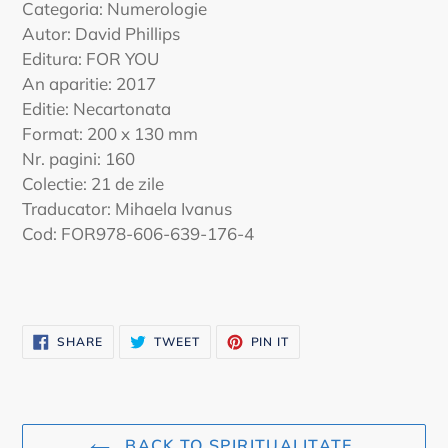
Categoria: Numerologie
Autor: David Phillips
Editura: FOR YOU
An aparitie: 2017
Editie: Necartonata
Format: 200 x 130 mm
Nr. pagini: 160
Colectie: 21 de zile
Traducator: Mihaela Ivanus
Cod: FOR978-606-639-176-4
SHARE
TWEET
PIN
SHARE
TWEET
PIN IT
ON
ON
ON
FACEBOOK
TWITTER
PINTEREST
BACK TO SPIRITUALITATE,