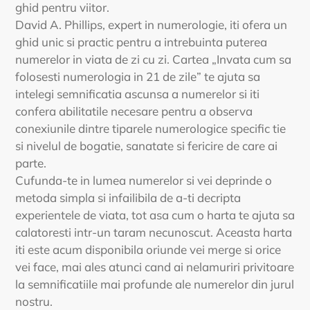
ghid pentru viitor.
David A. Phillips, expert in numerologie, iti ofera un
ghid unic si practic pentru a intrebuinta puterea
numerelor in viata de zi cu zi. Cartea „Invata cum sa
folosesti numerologia in 21 de zile” te ajuta sa
intelegi semnificatia ascunsa a numerelor si iti
confera abilitatile necesare pentru a observa
conexiunile dintre tiparele numerologice specific tie
si nivelul de bogatie, sanatate si fericire de care ai
parte.
Cufunda-te in lumea numerelor si vei deprinde o
metoda simpla si infailibila de a-ti decripta
experientele de viata, tot asa cum o harta te ajuta sa
calatoresti intr-un taram necunoscut. Aceasta harta
iti este acum disponibila oriunde vei merge si orice
vei face, mai ales atunci cand ai nelamuriri privitoare
la semnificatiile mai profunde ale numerelor din jurul
nostru.