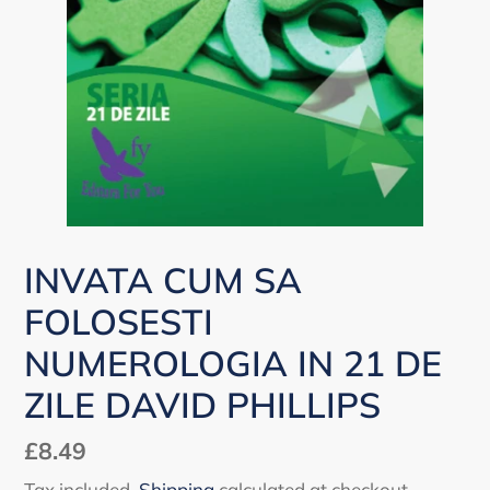
INVATA CUM SA
FOLOSESTI
NUMEROLOGIA IN 21 DE
ZILE DAVID PHILLIPS
Regular
£8.49
price
Tax included.
Shipping
calculated at checkout.