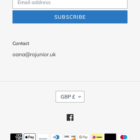
SUBSCRIBE
Contact
oana@rojunior.uk
C
GBP £
U
R
R
Facebook
E
N
C
Payment
Y