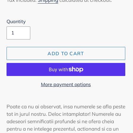
Quantity
ADD TO CART
More payment options
Adding
product
Poate ca nu ai observat, insa numerele se afla peste
to
tot in jurul nostru. Deloc intamplator! Numerele au
your
adeseori semnificatii profunde si ne ofera cheia
cart
pentru a ne intelege prezentul, actionand si ca un