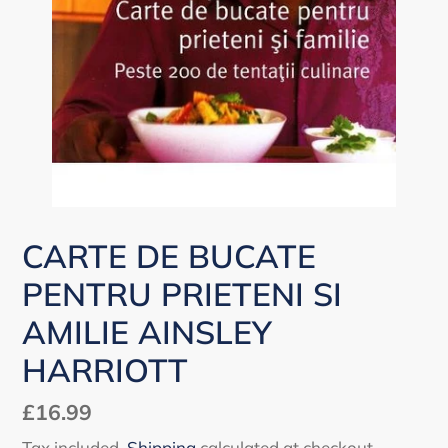
CARTE DE BUCATE
PENTRU PRIETENI SI
AMILIE AINSLEY
HARRIOTT
Regular
£16.99
price
Tax included.
Shipping
calculated at checkout.