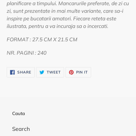
planificare a timpului. Mancarurile preferate, de zi cu
zi, sunt prezentate in mai multe variante, care sa-i
inspire pe bucatarii amatori. Fiecare reteta este
ilustrata, pentru a va incuraja sa o incercati.
FORMAT : 27.5 CM X 21.5 CM
NR. PAGINI : 240
SHARE
TWEET
PIN
SHARE
TWEET
PIN IT
ON
ON
ON
FACEBOOK
TWITTER
PINTEREST
Cauta
Search