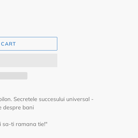
 CART
lon. Secretele succesului universal -
e despre bani
i sa-ti ramana tie!"