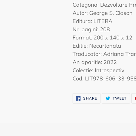
Categoria: Dezvoltare Pr
Autor: George S. Clason
Editura: LITERA
Nr. pagini: 208
Format: 200 x 140 x 12
Editie: Necartonata
Traducator: Adriana Tran
An aparitie: 2022
Colectie: Introspectiv
Cod: LIT978-606-33-95
SHARE
TWE
SHARE
TWEET
ON
ON
FACEBOOK
TWI