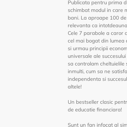
Publicata pentru prima d
schimbat modul in care 
bani. La aproape 100 de a
relevanta ca intotdeauna
Cele 7 parabole a caror a
cel mai bogat din lumea an
si urmau principii econom
universale ale succesulu
sa controlam cheltuielile
inmulti, cum sa ne satis
independenta si succesul 
altele!
Un bestseller clasic pent
de educatie financiara!
Sunt un fan infocat al sim