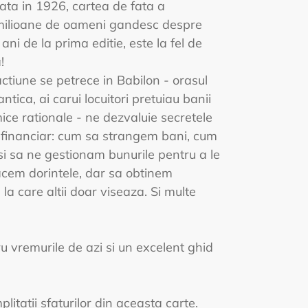
ata in 1926, cartea de fata a
milioane de oameni gandesc despre
ni de la prima editie, este la fel de
!
ctiune se petrece in Babilon - orasul
tica, ai carui locuitori pretuiau banii
ice rationale - ne dezvaluie secretele
i financiar: cum sa strangem bani, cum
 si sa ne gestionam bunurile pentru a le
facem dorintele, dar sa obtinem
la care altii doar viseaza. Si multe
ru vremurile de azi si un excelent ghid
plitatii sfaturilor din aceasta carte.