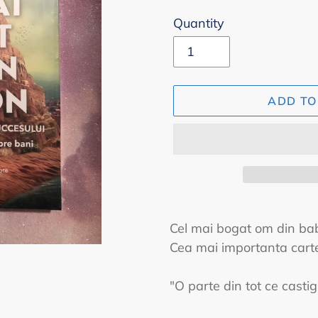
Quantity
ADD TO
Adding
product
Cel mai bogat om din babi
to
Cea mai importanta cart
your
cart
"O parte din tot ce castig