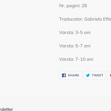
Nr. pagini: 28
Traducator: Gabriela Efti
Varsta: 3-5 ani
Varsta: 5-7 ani
Varsta: 7-10 ani
SHARE
TWE
SHARE
TWEET
ON
ON
FACEBOOK
TWI
sletter