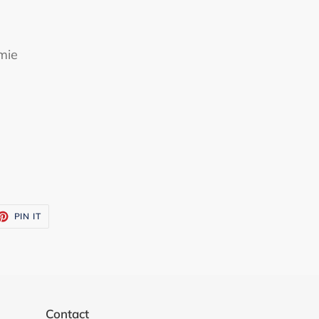
mie
ET
PIN
PIN IT
ON
TTER
PINTEREST
Contact