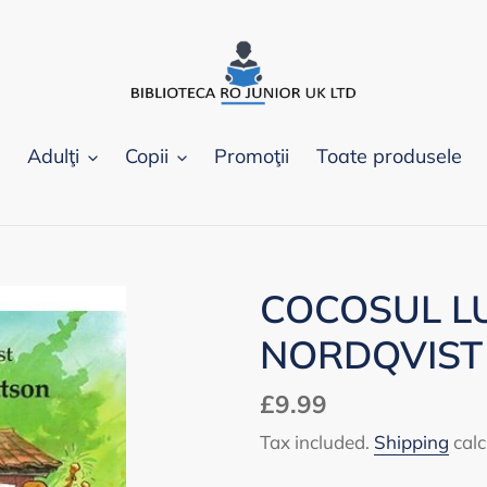
Adulţi
Copii
Promoţii
Toate produsele
COCOSUL LU
NORDQVIST
Regular
£9.99
price
Tax included.
Shipping
calc