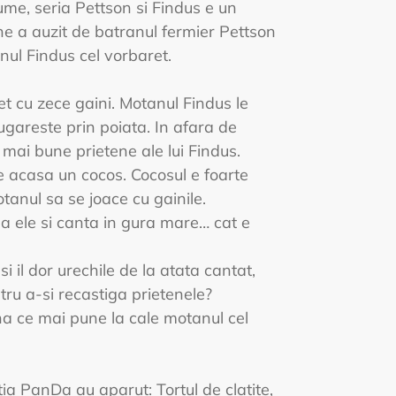
lume, seria Pettson si Findus e un
e a auzit de batranul fermier Pettson
nul Findus cel vorbaret.
t cu zece gaini. Motanul Findus le
fugareste prin poiata. In afara de
 mai bune prietene ale lui Findus.
e acasa un cocos. Cocosul e foarte
tanul sa se joace cu gainile.
ga ele si canta in gura mare… cat e
si il dor urechile de la atata cantat,
ru a-si recastiga prietenele?
a ce mai pune la cale motanul cel
tia PanDa au aparut: Tortul de clatite,