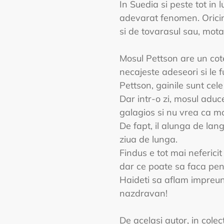
In Suedia si peste tot in 
adevarat fenomen. Oricin
si de tovarasul sau, mota
Mosul Pettson are un cote
necajeste adeseori si le 
Pettson, gainile sunt cele
Dar intr-o zi, mosul aduc
galagios si nu vrea ca mo
De fapt, il alunga de lan
ziua de lunga.
Findus e tot mai nefericit 
dar ce poate sa faca pent
Haideti sa aflam impreun
nazdravan!
De acelasi autor, in colec