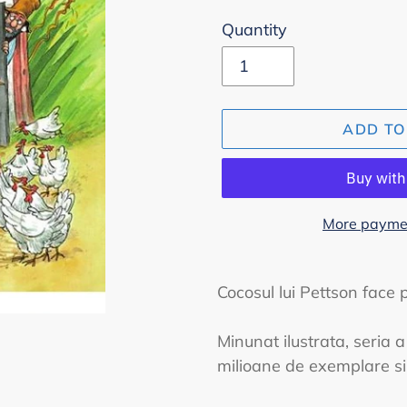
Quantity
ADD TO
More paymen
Adding
product
Cocosul lui Pettson face 
to
your
Minunat ilustrata, seria 
cart
milioane de exemplare si 