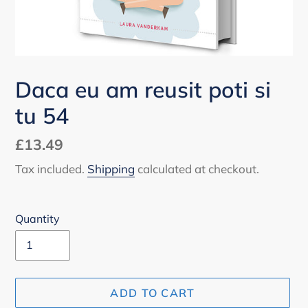
Daca eu am reusit poti si
tu 54
Regular
£13.49
price
Tax included.
Shipping
calculated at checkout.
Quantity
ADD TO CART