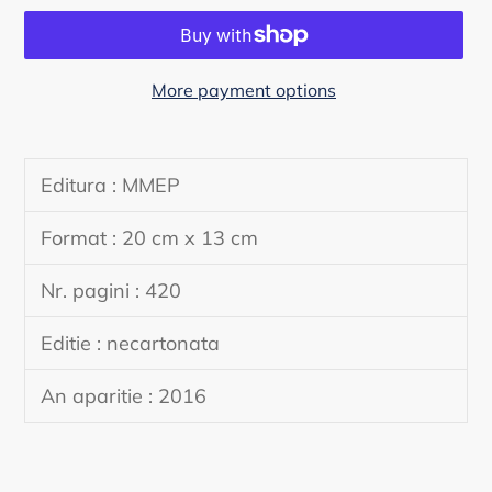
More payment options
Adding
product
Editura : MMEP
to
your
Format : 20 cm x 13 cm
cart
Nr. pagini : 420
Editie : necartonata
An aparitie : 2016