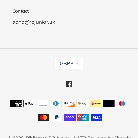
Contact
oana@rojunior.uk
C
GBP £
U
R
R
Facebook
E
N
C
Payment
Y
methods