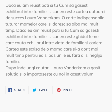
Daca eu am reusit poti si tu Cum sa gasesti
echilibrul intre familiei si cariera este cartea autoarei
de succes Laura Vanderkam. O carte indispensabila
tuturor mamelor care isi doresc sa aiba mai mult
timp. Daca eu am reusit poti si tu Cum sa gasesti
echilibrul intre familiei si cariera este ghidul femeii
care cauta echilibrul intre viata de familie si cariera.
Cartea este scrisa de o mama care si-a dorit mai
mult timp pentru ea si pasiunile ei, fara a isi neglija
familia.
Dupa indelungi cautari, Laura Vanderkam a gasit
solutia si o impartaseste cu noi in acest volum.
SHARE
TWEET
PIN
SHARE
TWEET
PIN IT
ON
ON
ON
FACEBOOK
TWITTER
PINTEREST