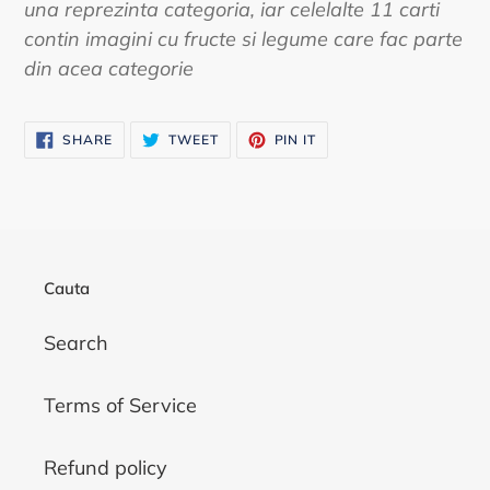
una reprezinta categoria, iar celelalte 11 carti
contin imagini cu fructe si legume care fac parte
din acea categorie
SHARE
TWEET
PIN
SHARE
TWEET
PIN IT
ON
ON
ON
FACEBOOK
TWITTER
PINTEREST
Cauta
Search
Terms of Service
Refund policy