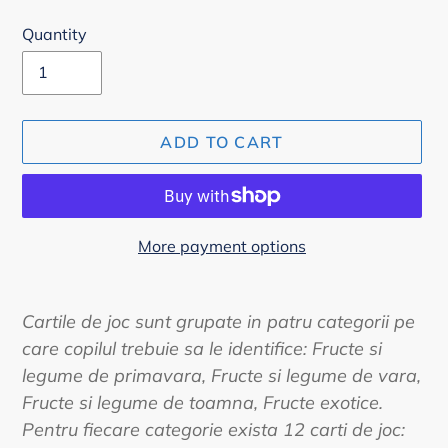
Quantity
ADD TO CART
More payment options
Adding
product
Cartile de joc sunt grupate in patru categorii pe
to
care copilul trebuie sa le identifice: Fructe si
your
legume de primavara, Fructe si legume de vara,
cart
Fructe si legume de toamna, Fructe exotice.
Pentru fiecare categorie exista 12 carti de joc: