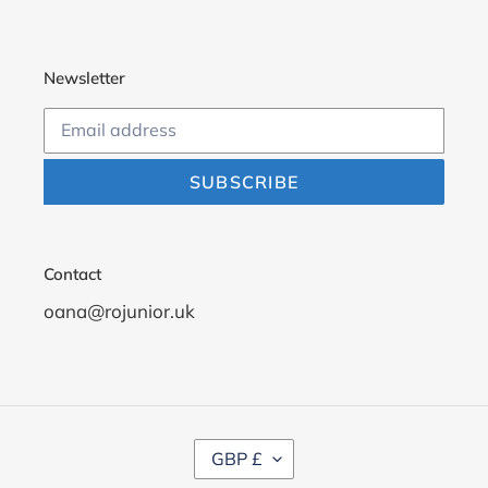
Newsletter
SUBSCRIBE
Contact
oana@rojunior.uk
C
GBP £
U