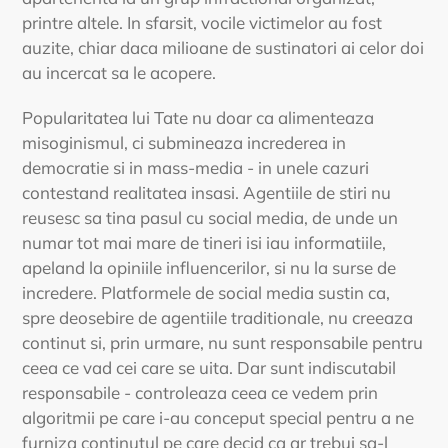
printre altele. In sfarsit, vocile victimelor au fost
auzite, chiar daca milioane de sustinatori ai celor doi
au incercat sa le acopere.
Popularitatea lui Tate nu doar ca alimenteaza
misoginismul, ci submineaza increderea in
democratie si in mass-media - in unele cazuri
contestand realitatea insasi. Agentiile de stiri nu
reusesc sa tina pasul cu social media, de unde un
numar tot mai mare de tineri isi iau informatiile,
apeland la opiniile influencerilor, si nu la surse de
incredere. Platformele de social media sustin ca,
spre deosebire de agentiile traditionale, nu creeaza
continut si, prin urmare, nu sunt responsabile pentru
ceea ce vad cei care se uita. Dar sunt indiscutabil
responsabile - controleaza ceea ce vedem prin
algoritmii pe care i‑au conceput special pentru a ne
furniza continutul pe care decid ca ar trebui sa‑l