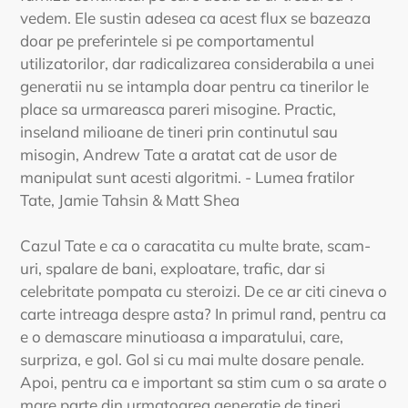
vedem. Ele sustin adesea ca acest flux se bazeaza
doar pe preferintele si pe comportamentul
utilizatorilor, dar radicalizarea considerabila a unei
generatii nu se intampla doar pentru ca tinerilor le
place sa urmareasca pareri misogine. Practic,
inseland milioane de tineri prin continutul sau
misogin, Andrew Tate a aratat cat de usor de
manipulat sunt acesti algoritmi. - Lumea fratilor
Tate, Jamie Tahsin & Matt Shea
Cazul Tate e ca o caracatita cu multe brate, scam-
uri, spalare de bani, exploatare, trafic, dar si
celebritate pompata cu steroizi. De ce ar citi cineva o
carte intreaga despre asta? In primul rand, pentru ca
e o demascare minutioasa a imparatului, care,
surpriza, e gol. Gol si cu mai multe dosare penale.
Apoi, pentru ca e important sa stim cum o sa arate o
mare parte din urmatoarea generatie de tineri,