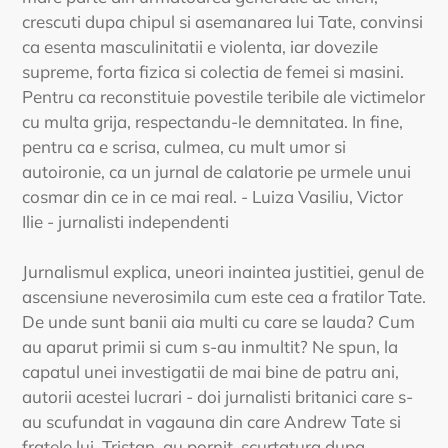
crescuti dupa chipul si asemanarea lui Tate, convinsi
ca esenta masculinitatii e violenta, iar dovezile
supreme, forta fizica si colectia de femei si masini.
Pentru ca reconstituie povestile teribile ale victimelor
cu multa grija, respectandu-le demnitatea. In fine,
pentru ca e scrisa, culmea, cu mult umor si
autoironie, ca un jurnal de calatorie pe urmele unui
cosmar din ce in ce mai real. - Luiza Vasiliu, Victor
Ilie - jurnalisti independenti
Jurnalismul explica, uneori inaintea justitiei, genul de
ascensiune neverosimila cum este cea a fratilor Tate.
De unde sunt banii aia multi cu care se lauda? Cum
au aparut primii si cum s-au inmultit? Ne spun, la
capatul unei investigatii de mai bine de patru ani,
autorii acestei lucrari - doi jurnalisti britanici care s-
au scufundat in vagauna din care Andrew Tate si
fratele lui, Tristan, au pornit, scurtatura dupa