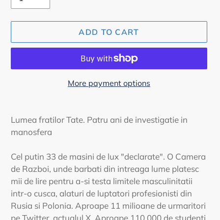
ADD TO CART
More payment options
Adding
product
Lumea fratilor Tate. Patru ani de investigatie in
to
manosfera
your
cart
Cel putin 33 de masini de lux "declarate". O Camera
de Razboi, unde barbati din intreaga lume platesc
mii de lire pentru a-si testa limitele masculinitatii
intr-o cusca, alaturi de luptatori profesionisti din
Rusia si Polonia. Aproape 11 milioane de urmaritori
pe Twitter, actualul X. Aproape 110 000 de studenti