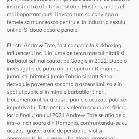
inscrisi cu taxa la Universitatea Hustlers, unde cel
mai important curs ii invata cum sa convinga o
femeie sa munceasca pentru ei in industria sexului
online. Si doua dosare penale.
El este Andrew Tate, fost campion la kickboxing,
influencerul nr. 1 in lume pe tema masculinitatii si
barbatul cel mai cautat pe Google in 2022. Dupa o
investigatie de patru ani, inceputa in Romania,
jurnalistii britanici Jamie Tahsin si Matt Shea
dezvaluie povestea socanta a ascensiunii sale in
spatiul public si in mintile barbatilor tineri.
Documentarul lor a dus la primele acuzatii publice
impotriva lui Tate pentru violenta sexuala si fizica,
iar la finalul anului 2024 Andrew Tate se afla deja
intr-o inchisoare din Romania, confruntandu-se cu
acuzatii grave: trafic de persoane, viol si
apartenenta la un grup infractional organizat,