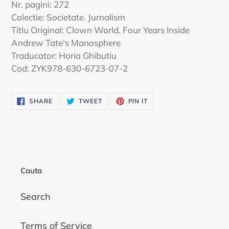
Nr. pagini: 272
Colectie: Societate. Jurnalism
Titlu Original: Clown World. Four Years Inside
Andrew Tate's Manosphere
Traducator: Horia Ghibutiu
Cod: ZYK978-630-6723-07-2
SHARE
TWEET
PIN
SHARE
TWEET
PIN IT
ON
ON
ON
FACEBOOK
TWITTER
PINTEREST
Cauta
Search
Terms of Service