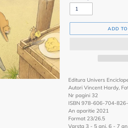
ADD TO
Adding
product
Editura Univers Enciclop
to
Autori Vincent Hardy, F
your
Nr pagini 32
cart
ISBN 978-606-704-826
An aparitie 2021
Format 23/26.5
Varsta 3 - 5 ani, 6 - 7 an