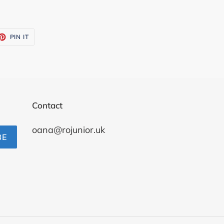
ET
PIN
PIN IT
ON
TTER
PINTEREST
Contact
oana@rojunior.uk
BE