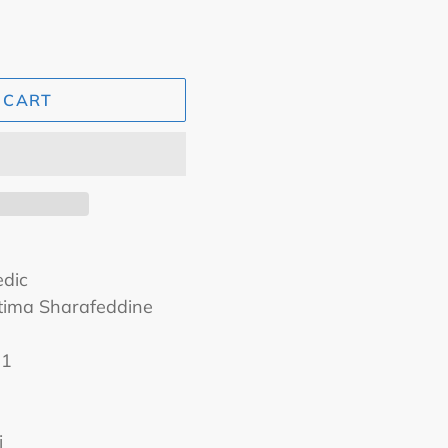
 CART
edic
atima Sharafeddine
-1
i