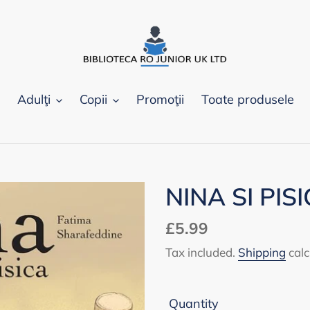
Adulţi
Copii
Promoţii
Toate produsele
NINA SI PIS
Regular
£5.99
price
Tax included.
Shipping
calc
Quantity