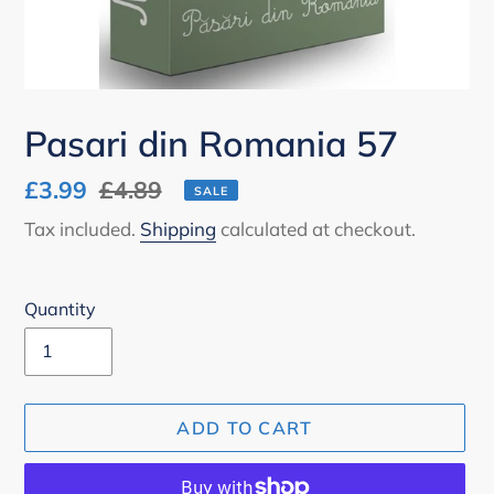
Pasari din Romania 57
Sale
£3.99
Regular
£4.89
SALE
price
price
Tax included.
Shipping
calculated at checkout.
Quantity
ADD TO CART