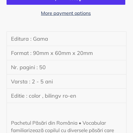
More payment options
Adding
product
Editura : Gama
to
your
Format : 90mm x 60mm x 20mm
cart
Nr. pagini : 50
Varsta : 2 - 5 ani
Editie : color , bilingv ro-en
Pachetul Păsări din România • Vocabular
familiarizează copilul cu diversele păsări care