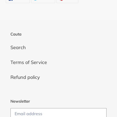
ON
ON
ON
FACEBOOK
TWITTER
PINTEREST
Cauta
Search
Terms of Service
Refund policy
Newsletter