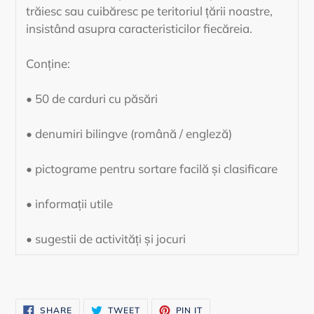
trăiesc sau cuibăresc pe teritoriul țării noastre,
insistând asupra caracteristicilor fiecăreia.
Conține:
• 50 de carduri cu păsări
• denumiri bilingve (română / engleză)
• pictograme pentru sortare facilă și clasificare
• informații utile
• sugestii de activități și jocuri
SHARE
TWEET
PIN
SHARE
TWEET
PIN IT