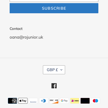
SUBSCRIBE
Contact
oana@rojunior.uk
C
GBP £
U
R
R
Facebook
E
N
C
Payment
Y
methods