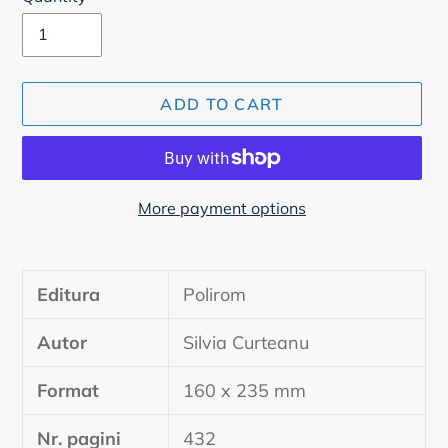
ADD TO CART
More payment options
Adding
product
Editura
Polirom
to
your
Autor
Silvia Curteanu
cart
Format
160 x 235 mm
Nr. pagini
432