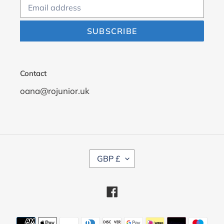
SUBSCRIBE
Contact
oana@rojunior.uk
C
GBP £
U
R
R
Facebook
E
N
C
Payment