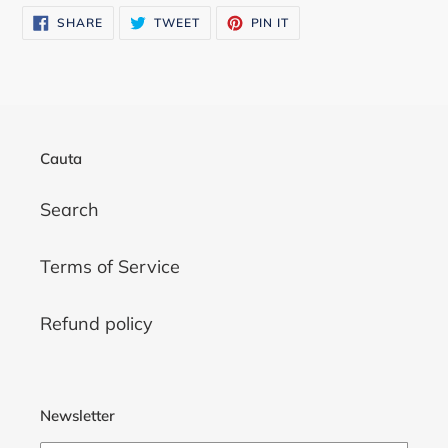
SHARE
TWEET
PIN
SHARE
TWEET
PIN IT
ON
ON
ON
FACEBOOK
TWITTER
PINTEREST
Cauta
Search
Terms of Service
Refund policy
Newsletter