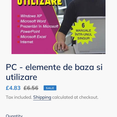
PC - elemente de baza si
utilizare
Sale
£4.83
Regular
£6.56
SALE
price
price
Tax included.
Shipping
calculated at checkout.
Quantity