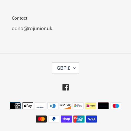
Contact
oana@rojunior.uk
C
GBP £
U
R
R
Facebook
E
N
C
Payment
Y
methods