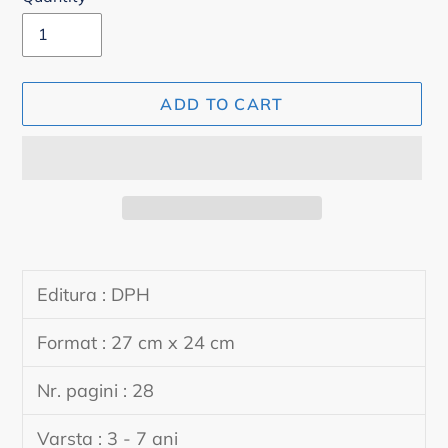
ADD TO CART
Adding
product
Editura : DPH
to
your
Format : 27 cm x 24 cm
cart
Nr. pagini : 28
Varsta : 3 - 7 ani