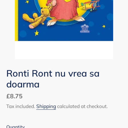
Ronti Ront nu vrea sa
doarma
Regular
£8.75
price
Tax included.
Shipping
calculated at checkout.
Quantity