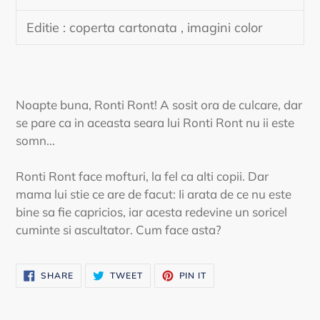
Editie : coperta cartonata , imagini color
Noapte buna, Ronti Ront! A sosit ora de culcare, dar
se pare ca in aceasta seara lui Ronti Ront nu ii este
somn...
Ronti Ront face mofturi, la fel ca alti copii. Dar
mama lui stie ce are de facut: Ii arata de ce nu este
bine sa fie capricios, iar acesta redevine un soricel
cuminte si ascultator. Cum face asta?
SHARE
TWEET
PIN
SHARE
TWEET
PIN IT
ON
ON
ON
FACEBOOK
TWITTER
PINTEREST