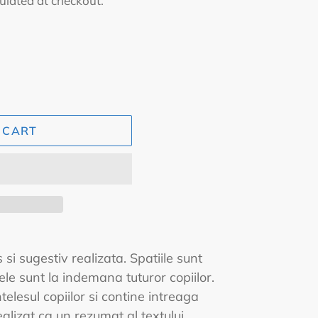
ulated at checkout.
 CART
si sugestiv realizata. Spatiile sunt
ele sunt la indemana tuturor copiilor.
telesul copiilor si contine intreaga
realizat ca un rezumat al textului