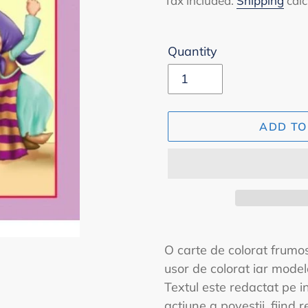
Tax included.
Shipping
calc
Quantity
ADD TO
Adding
product
O carte de colorat frumos 
to
usor de colorat iar model
your
Textul este redactat pe in
cart
actiune a povestii, fiind 