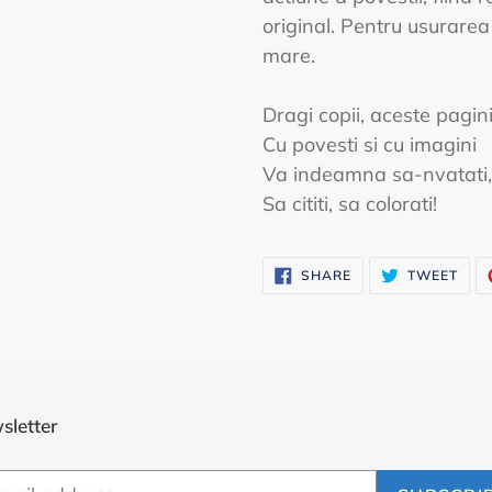
original. Pentru usurarea 
mare.
Dragi copii, aceste pagin
Cu povesti si cu imagini
Va indeamna sa-nvatati,
Sa cititi, sa colorati!
SHARE
TWE
SHARE
TWEET
ON
ON
FACEBOOK
TWI
sletter