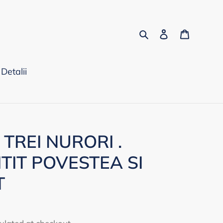
Search
Log in
Cart
Detalii
TREI NURORI .
ITIT POVESTEA SI
T