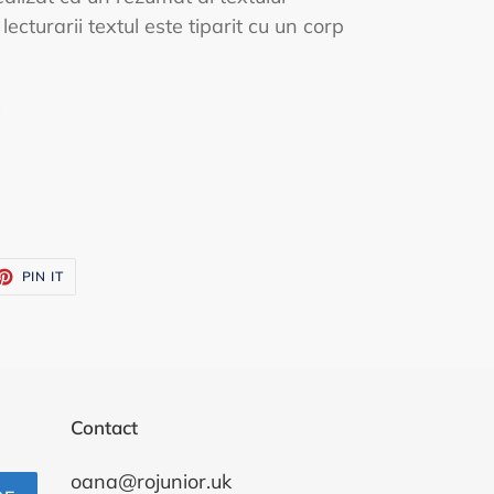
lecturarii textul este tiparit cu un corp
i
ET
PIN
PIN IT
ON
TTER
PINTEREST
Contact
oana@rojunior.uk