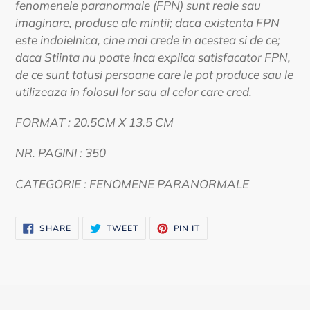
fenomenele paranormale (FPN) sunt reale sau
imaginare, produse ale mintii; daca existenta FPN
este indoielnica, cine mai crede in acestea si de ce;
daca Stiinta nu poate inca explica satisfacator FPN,
de ce sunt totusi persoane care le pot produce sau le
utilizeaza in folosul lor sau al celor care cred.
FORMAT : 20.5CM X 13.5 CM
NR. PAGINI : 350
CATEGORIE : FENOMENE PARANORMALE
SHARE
TWEET
PIN
SHARE
TWEET
PIN IT
ON
ON
ON
FACEBOOK
TWITTER
PINTEREST