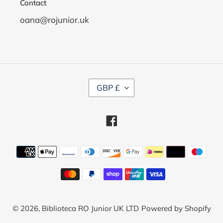
Contact
oana@rojunior.uk
C
GBP £
U
R
R
Facebook
E
N
C
Payment
Y
methods
© 2026,
Biblioteca RO Junior UK LTD
Powered by Shopify