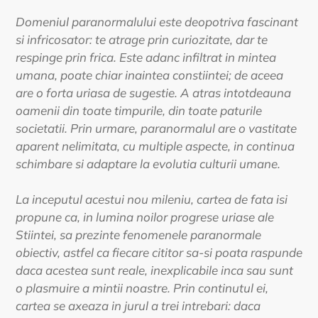
product
Domeniul paranormalului este deopotriva fascinant
to
si infricosator: te atrage prin curiozitate, dar te
your
respinge prin frica. Este adanc infiltrat in mintea
cart
umana, poate chiar inaintea constiintei; de aceea
are o forta uriasa de sugestie. A atras intotdeauna
oamenii din toate timpurile, din toate paturile
societatii. Prin urmare, paranormalul are o vastitate
aparent nelimitata, cu multiple aspecte, in continua
schimbare si adaptare la evolutia culturii umane.
La inceputul acestui nou mileniu, cartea de fata isi
propune ca, in lumina noilor progrese uriase ale
Stiintei, sa prezinte fenomenele paranormale
obiectiv, astfel ca fiecare cititor sa-si poata raspunde
daca acestea sunt reale, inexplicabile inca sau sunt
o plasmuire a mintii noastre. Prin continutul ei,
cartea se axeaza in jurul a trei intrebari: daca