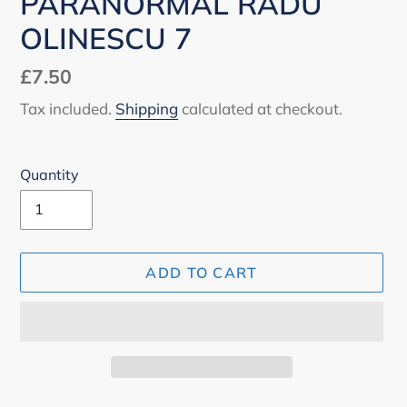
PARANORMAL RADU
OLINESCU 7
Regular
£7.50
price
Tax included.
Shipping
calculated at checkout.
Quantity
ADD TO CART
Adding